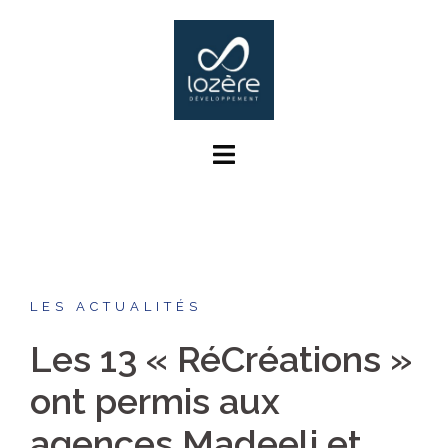
Aller
au
contenu
LES ACTUALITÉS
Les 13 « RéCréations »
ont permis aux
agences Madeeli et