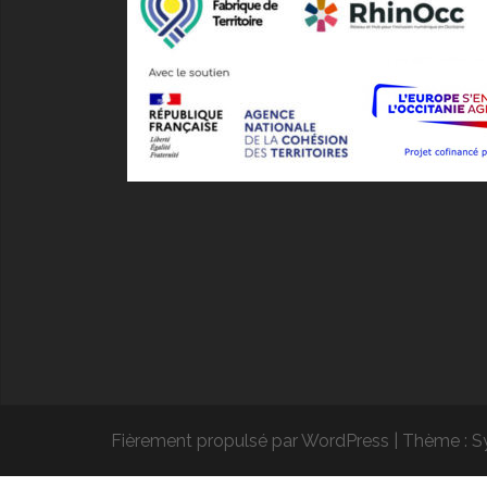
Fièrement propulsé par WordPress
|
Thème :
S