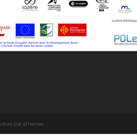
ydney
par aThemes.