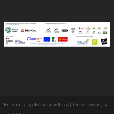
Fièrement propulsé par WordPress
|
Thème :
Sydney
par
aThemes.