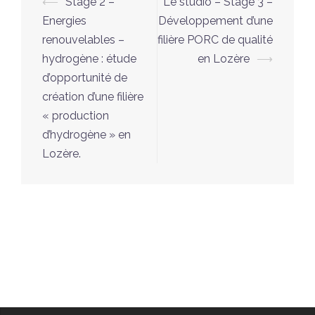
Navigation
⟵
Stage 2 –
Le studio – Stage 3 –
d’article
Energies
Développement d’une
renouvelables –
filière PORC de qualité
hydrogène : étude
en Lozère
⟶
d’opportunité de
création d’une filière
« production
d’hydrogène » en
Lozère.