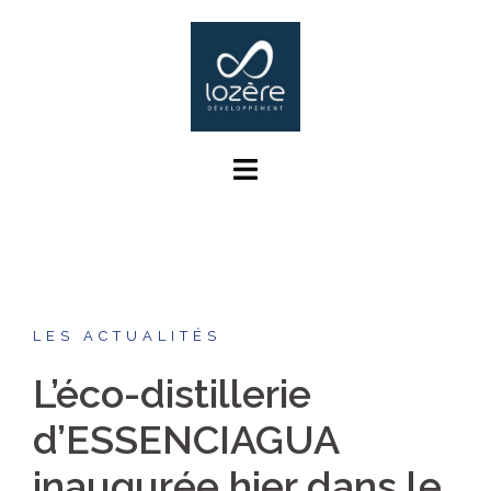
Aller
au
contenu
LES ACTUALITÉS
L’éco-distillerie
d’ESSENCIAGUA
inaugurée hier dans le