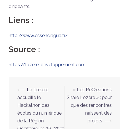
dirigeants.
Liens :
http://www.essenciagua.fr/
Source :
https://lozere-developpement.com
Navigation
⟵
La Lozère
« Les RéCréations
d’article
accueille le
Share Lozère » : pour
Hackathon des
que des rencontres
écoles du numérique
naissent des
de la Région
projets
⟶
Occitanie les 26, 27 et