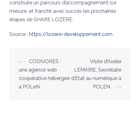
construire un parcours d’accompagnement sur
mesure, et franchir avec succès les prochaines
étapes de SHARE LOZERE.
Source :
https://lozere-developpement.com
Navigation
⟵
CODIVORES :
Visite d’Axelle
d’article
une agence web
LEMAIRE, Secrétaire
coopérative hébergée
d’Etat au numérique à
à POLeN
POLEN.
⟶