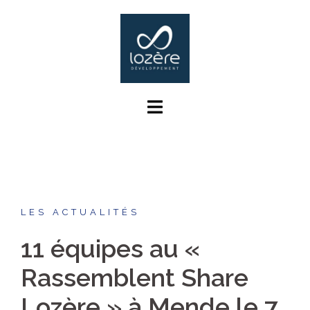
Aller
au
contenu
LES ACTUALITÉS
11 équipes au «
Rassemblent Share
Lozère » à Mende le 7