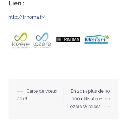
Lien :
http://trinoma.fr/
Navigation
⟵
Carte de vœux
En 2015 plus de 30
d’article
2016
000 utilisateurs de
Lozère Wireless
⟶