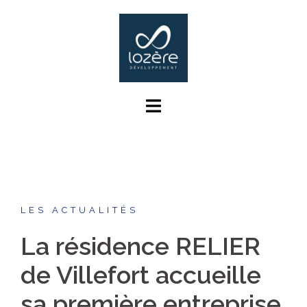
Aller
au
contenu
LES ACTUALITÉS
La résidence RELIER
de Villefort accueille
sa première entreprise