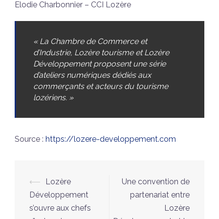
Elodie Charbonnier – CCI Lozère
« La Chambre de Commerce et
d’Industrie, Lozère tourisme et Lozère
Développement proposent une série
d’ateliers numériques dédiés aux
commerçants et acteurs du tourisme
lozériens. »
Source :
https://lozere-developpement.com
Navigation
⟵
Lozère
Une convention de
d’article
Développement
partenariat entre
s’ouvre aux chefs
Lozère