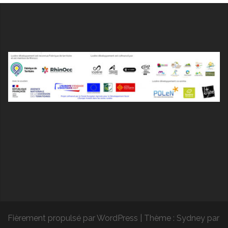
Fièrement propulsé par WordPress
|
Thème :
Sydney
par