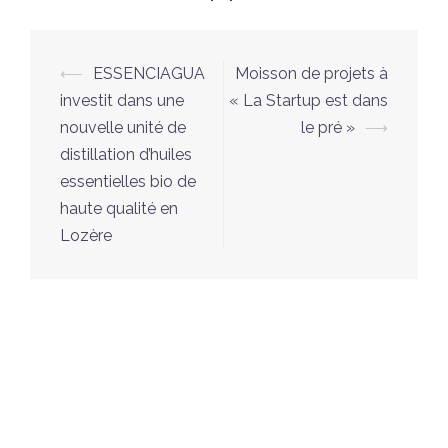
Navigation
⟵
ESSENCIAGUA
Moisson de projets à
d’article
investit dans une
« La Startup est dans
nouvelle unité de
le pré »
⟶
distillation d’huiles
essentielles bio de
haute qualité en
Lozère