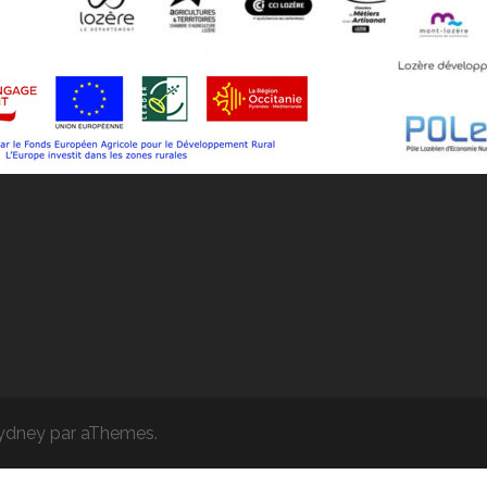
ydney
par aThemes.