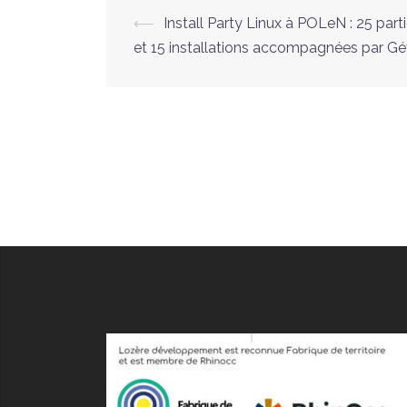
Navigation
⟵
Install Party Linux à POLeN : 25 part
et 15 installations accompagnées par G
d’article