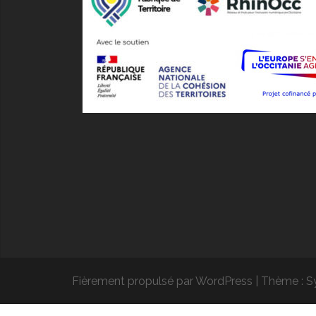
Fièrement propulsé par WordPress
|
Thème :
S