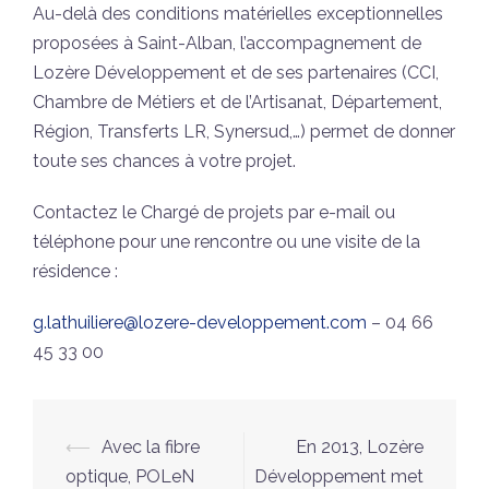
Au-delà des conditions matérielles exceptionnelles
proposées à Saint-Alban, l’accompagnement de
Lozère Développement et de ses partenaires (CCI,
Chambre de Métiers et de l’Artisanat, Département,
Région, Transferts LR, Synersud,…) permet de donner
toute ses chances à votre projet.
Contactez le Chargé de projets par e-mail ou
téléphone pour une rencontre ou une visite de la
résidence :
g.lathuiliere@lozere-developpement.com
– 04 66
45 33 00
Navigation
⟵
Avec la fibre
En 2013, Lozère
d’article
optique, POLeN
Développement met