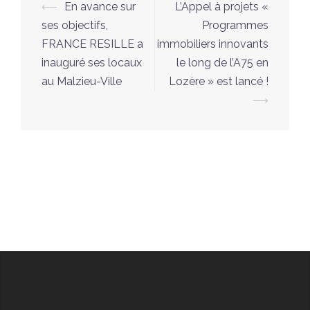
Navigation
⟵
En avance sur
L’Appel à projets «
d’article
ses objectifs,
Programmes
FRANCE RESILLE a
immobiliers innovants
inauguré ses locaux
le long de l’A75 en
au Malzieu-Ville
Lozère » est lancé !
⟶