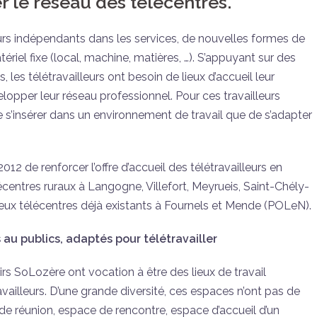
 le réseau des télécentres.
urs indépendants dans les services, de nouvelles formes de
riel fixe (local, machine, matières, …). S’appuyant sur des
es télétravailleurs ont besoin de lieux d’accueil leur
lopper leur réseau professionnel. Pour ces travailleurs
de s’insérer dans un environnement de travail que de s’adapter
12 de renforcer l’offre d’accueil des télétravailleurs en
entres ruraux à Langogne, Villefort, Meyrueis, Saint-Chély-
ux télécentres déjà existants à Fournels et Mende (POLeN).
 au publics, adaptés pour télétravailler
 SoLozère ont vocation à être des lieux de travail
ailleurs. D’une grande diversité, ces espaces n’ont pas de
 de réunion, espace de rencontre, espace d’accueil d’un