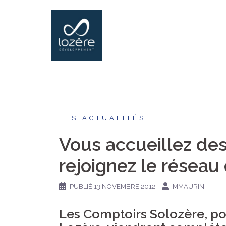
Aller
au
contenu
LES ACTUALITÉS
Vous accueillez des 
rejoignez le réseau
PUBLIÉ
13 NOVEMBRE 2012
MMAURIN
Les Comptoirs Solozère, poi