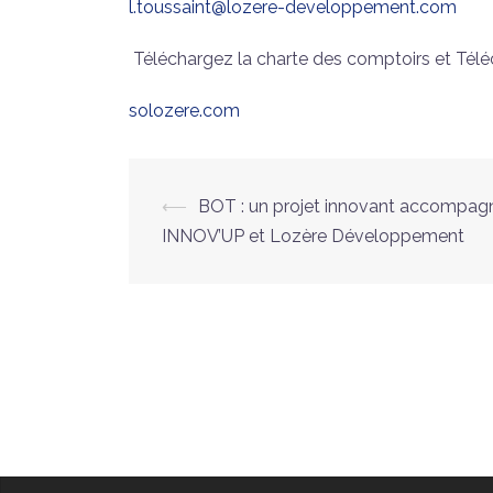
l.toussaint@lozere-developpement.com
Téléchargez la charte des comptoirs et Tél
solozere.com
Navigation
⟵
BOT : un projet innovant accompag
INNOV’UP et Lozère Développement
d’article