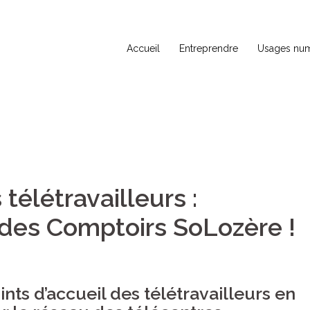
Accueil
Entreprendre
Usages num
télétravailleurs :
 des Comptoirs SoLozère !
nts d’accueil des télétravailleurs en