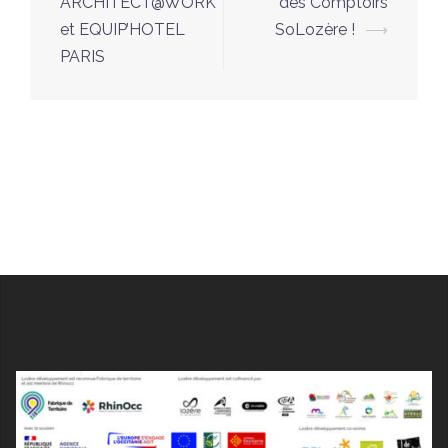
ARCHITECT@WORK
des Comptoirs
et EQUIP’HOTEL
SoLozère !
⟶
PARIS