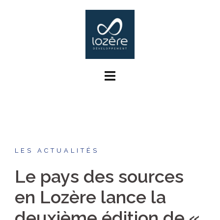
Aller
au
contenu
LES ACTUALITÉS
Le pays des sources
en Lozère lance la
deuxième édition de «