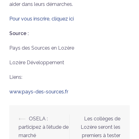
aider dans leurs démarches.
Pour vous inscrire, cliquez ici
Source :
Pays des Sources en Lozère
Lozère Développement
Liens:
www.pays-des-sources.fr
Navigation
⟵
OSELA :
Les collèges de
d’article
participez à l’étude de
Lozère seront les
marché
premiers à tester