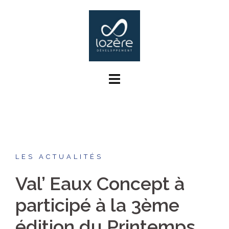
Aller
au
contenu
LES ACTUALITÉS
Val’ Eaux Concept à
participé à la 3ème
édition du Printemps