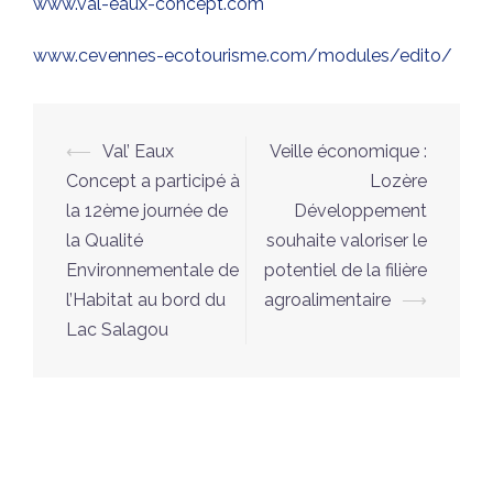
www.val-eaux-concept.com
www.cevennes-ecotourisme.com/modules/edito/
Navigation
⟵
Val’ Eaux
Veille économique :
d’article
Concept a participé à
Lozère
la 12ème journée de
Développement
la Qualité
souhaite valoriser le
Environnementale de
potentiel de la filière
l’Habitat au bord du
agroalimentaire
⟶
Lac Salagou