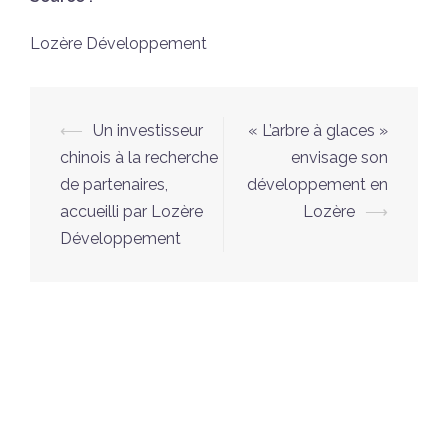
Lozère Développement
Navigation
⟵
Un investisseur
« L’arbre à glaces »
d’article
chinois à la recherche
envisage son
de partenaires,
développement en
accueilli par Lozère
Lozère
⟶
Développement