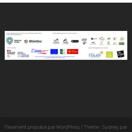
Fièrement propulsé par WordPress
|
Thème :
Sydney
par