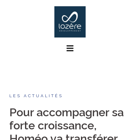
Aller
au
contenu
LES ACTUALITÉS
Pour accompagner sa
forte croissance,
Homéo va transférer